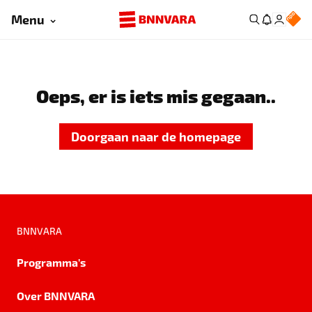
Menu
Oeps, er is iets mis gegaan..
Doorgaan naar de homepage
BNNVARA
Programma's
Over BNNVARA