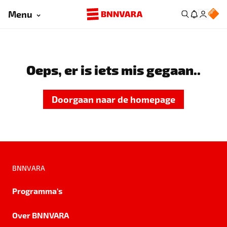
Menu
Oeps, er is iets mis gegaan..
Doorgaan naar de homepage
BNNVARA
Programma's
Over BNNVARA