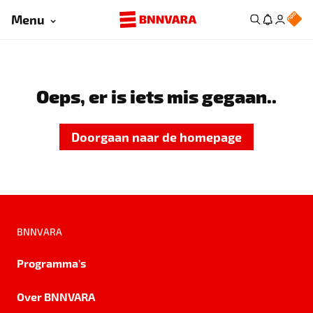
Menu
Oeps, er is iets mis gegaan..
Doorgaan naar de homepage
BNNVARA
Programma's
Over BNNVARA