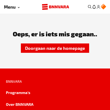
Menu
Oeps, er is iets mis gegaan..
Doorgaan naar de homepage
BNNVARA
Programma's
Over BNNVARA