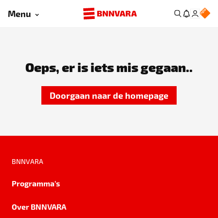
Menu
Oeps, er is iets mis gegaan..
Doorgaan naar de homepage
BNNVARA
Programma's
Over BNNVARA