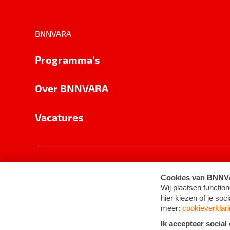
BNNVARA
Programma's
Over BNNVARA
Vacatures
Privacy
Cookie-instellingen
Algemene 