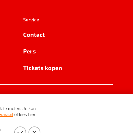
Service
Contact
Pers
Tickets kopen
RSIN 8531 62 402