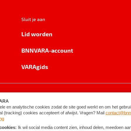
Sluit je aan
Lid worden
BNNVARA-account
VARAgids
voorwaarden
©
2026
BNNVARA