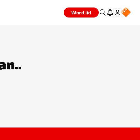
Word lid
an..