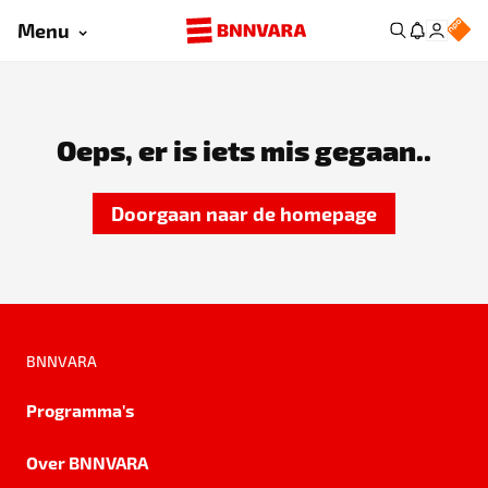
Menu
Oeps, er is iets mis gegaan..
Doorgaan naar de homepage
BNNVARA
Programma's
Over BNNVARA