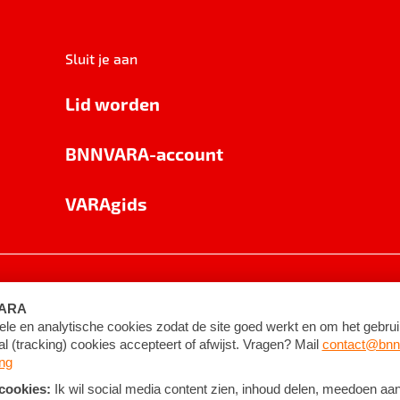
Sluit je aan
Lid worden
BNNVARA-account
VARAgids
voorwaarden
©
2026
BNNVARA