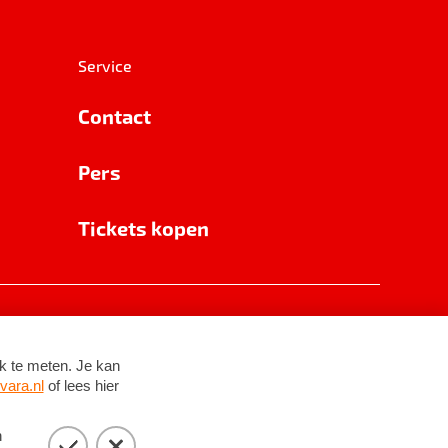
Service
Contact
Pers
Tickets kopen
RSIN 8531 62 402