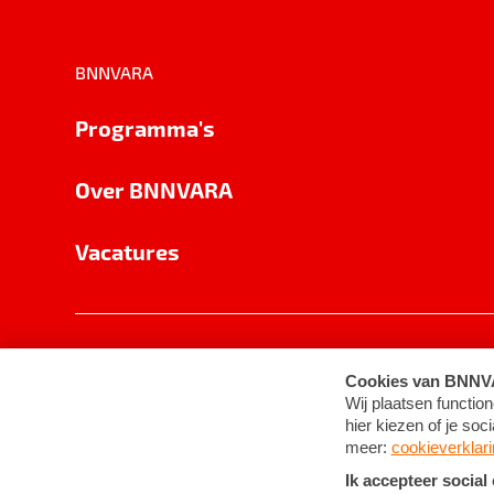
BNNVARA
Programma's
Over BNNVARA
Vacatures
Privacy
Cookie-instellingen
Algemene 