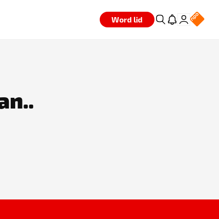
Word lid
an..