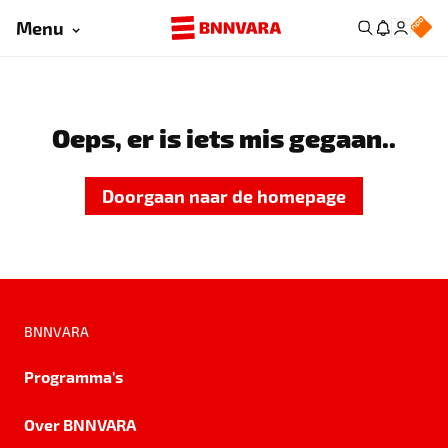
Menu
Oeps, er is iets mis gegaan..
Doorgaan naar de homepage
BNNVARA
Programma's
Over BNNVARA