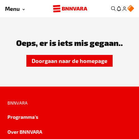
Menu
Oeps, er is iets mis gegaan..
Doorgaan naar de homepage
BNNVARA
Programma's
Over BNNVARA