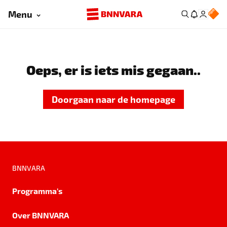
Menu
Oeps, er is iets mis gegaan..
Doorgaan naar de homepage
BNNVARA
Programma's
Over BNNVARA