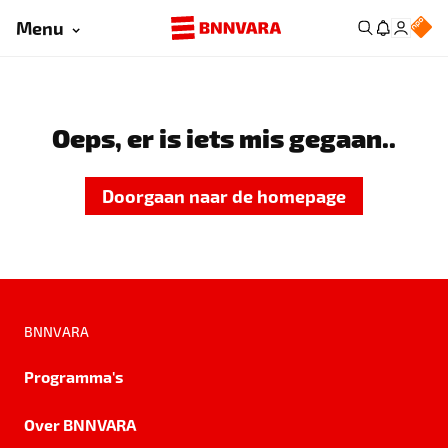
Menu
Oeps, er is iets mis gegaan..
Doorgaan naar de homepage
BNNVARA
Programma's
Over BNNVARA