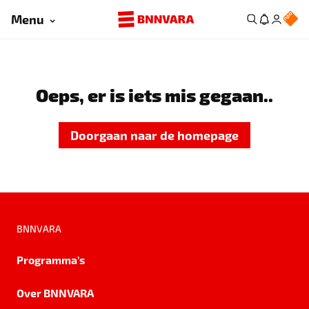
Menu
Oeps, er is iets mis gegaan..
Doorgaan naar de homepage
BNNVARA
Programma's
Over BNNVARA