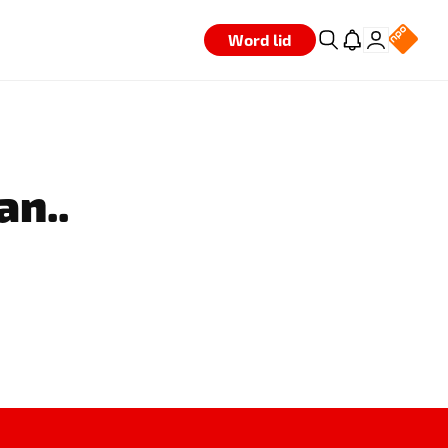
Word lid
an..