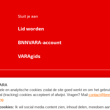
Sluit je aan
Lid worden
BNNVARA-account
VARAgids
voorwaarden
©
2026
BNNVARA