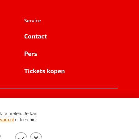
Service
Contact
Pers
Tickets kopen
RSIN 8531 62 402