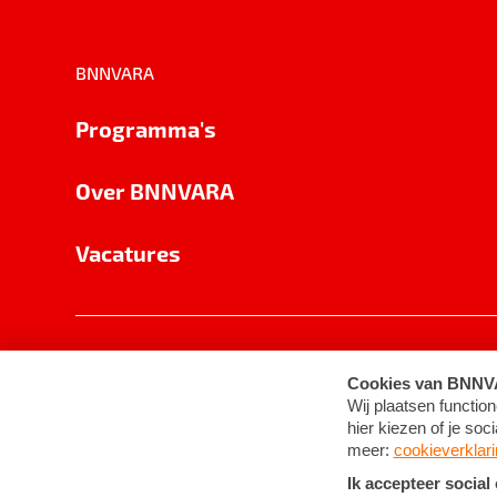
BNNVARA
Programma's
Over BNNVARA
Vacatures
Privacy
Cookie-instellingen
Algemene 