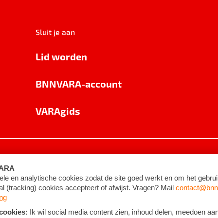
Sluit je aan
Lid worden
BNNVARA-account
VARAgids
voorwaarden
©
2026
BNNVARA