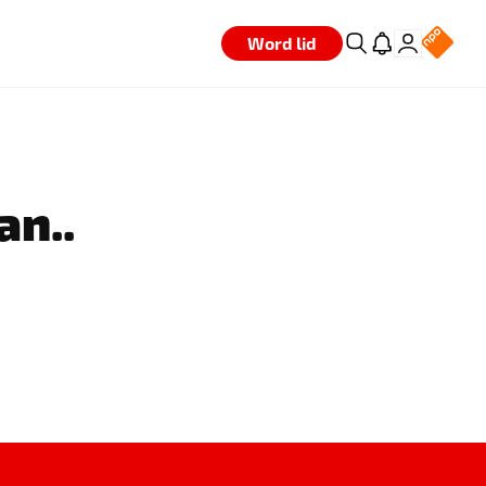
Word lid
an..