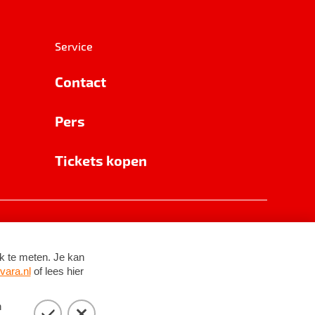
Service
Contact
Pers
Tickets kopen
RSIN 8531 62 402