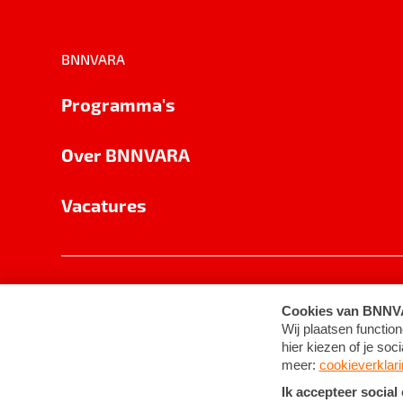
BNNVARA
Programma's
Over BNNVARA
Vacatures
Privacy
Cookie-instellingen
Algemene 