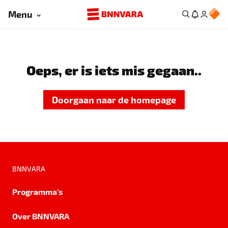
Menu
Oeps, er is iets mis gegaan..
Doorgaan naar de homepage
BNNVARA
Programma's
Over BNNVARA