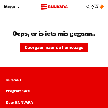
Menu
Oeps, er is iets mis gegaan..
Doorgaan naar de homepage
BNNVARA
Programma's
Over BNNVARA