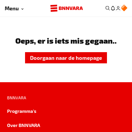
Menu
Oeps, er is iets mis gegaan..
Doorgaan naar de homepage
BNNVARA
Programma's
Over BNNVARA