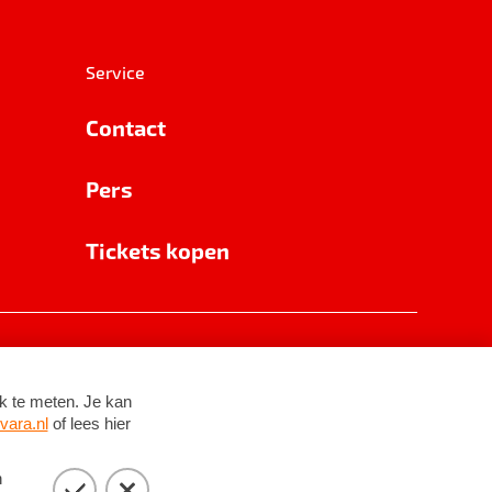
Service
Contact
Pers
Tickets kopen
RSIN 8531 62 402