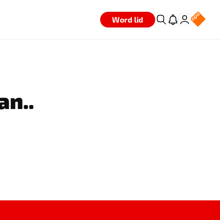
Word lid
an..