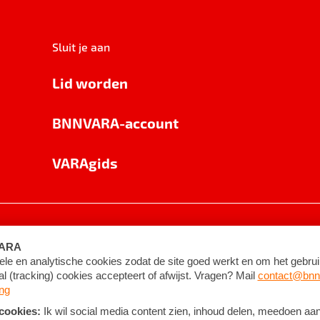
Sluit je aan
Lid worden
BNNVARA-account
VARAgids
voorwaarden
©
2026
BNNVARA