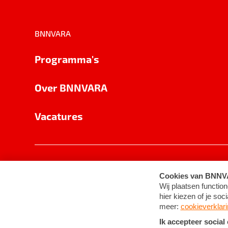
BNNVARA
Programma's
Over BNNVARA
Vacatures
Privacy
Cookie-instellingen
Algemene 