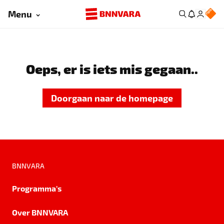
Menu
Oeps, er is iets mis gegaan..
Doorgaan naar de homepage
BNNVARA
Programma's
Over BNNVARA