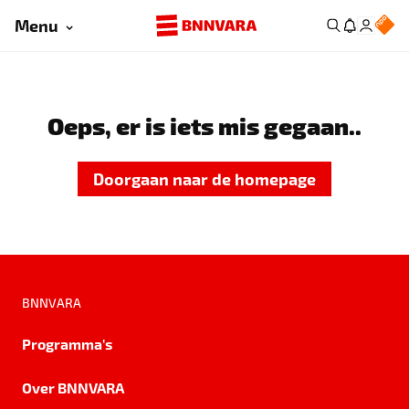
Menu
Oeps, er is iets mis gegaan..
Doorgaan naar de homepage
BNNVARA
Programma's
Over BNNVARA