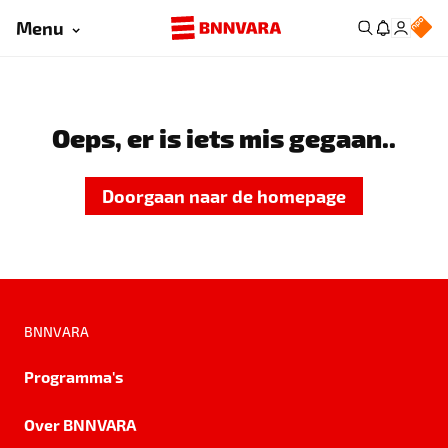
Menu
Oeps, er is iets mis gegaan..
Doorgaan naar de homepage
BNNVARA
Programma's
Over BNNVARA