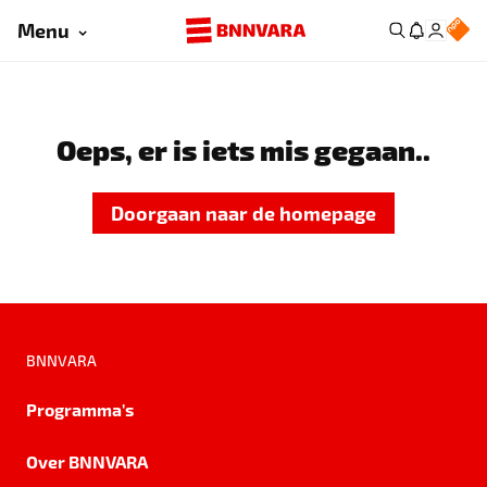
Menu
Oeps, er is iets mis gegaan..
Doorgaan naar de homepage
BNNVARA
Programma's
Over BNNVARA