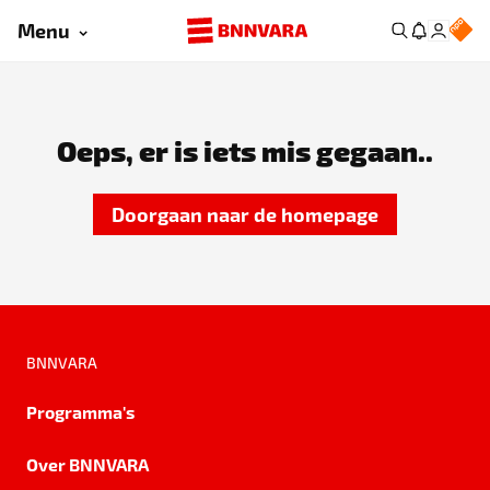
Menu
Oeps, er is iets mis gegaan..
Doorgaan naar de homepage
BNNVARA
Programma's
Over BNNVARA