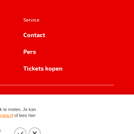
Service
Contact
Pers
Tickets kopen
RSIN 8531 62 402