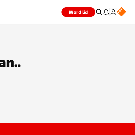
Word lid
an..