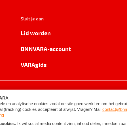
Sluit je aan
Lid worden
BNNVARA-account
VARAgids
voorwaarden
©
2026
BNNVARA