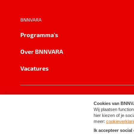
BNNVARA
Programma's
Over BNNVARA
Vacatures
Privacy
Cookie-instellingen
Algemene 