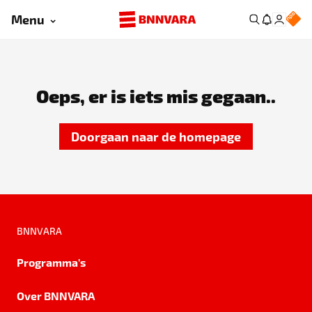
Menu
Oeps, er is iets mis gegaan..
Doorgaan naar de homepage
BNNVARA
Programma's
Over BNNVARA