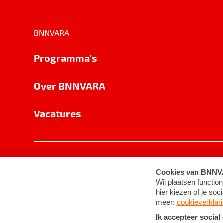
BNNVARA
Programma's
Over BNNVARA
Vacatures
Privacy
Cookie-instellingen
Algemene 