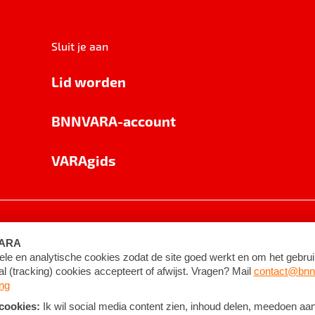
Sluit je aan
Lid worden
BNNVARA-account
VARAgids
voorwaarden
©
2026
BNNVARA