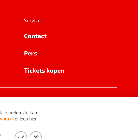
Service
Contact
Pers
Tickets kopen
RSIN 8531 62 402