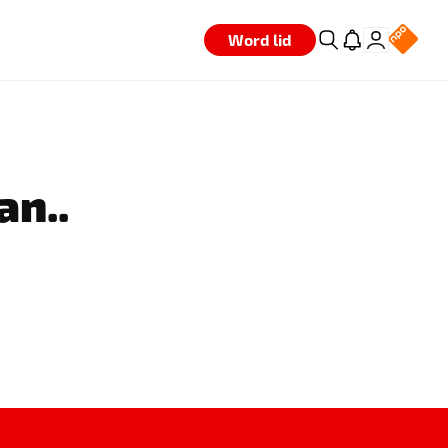
Word lid
an..