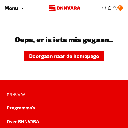
Menu
Oeps, er is iets mis gegaan..
Doorgaan naar de homepage
BNNVARA
Programma's
Over BNNVARA