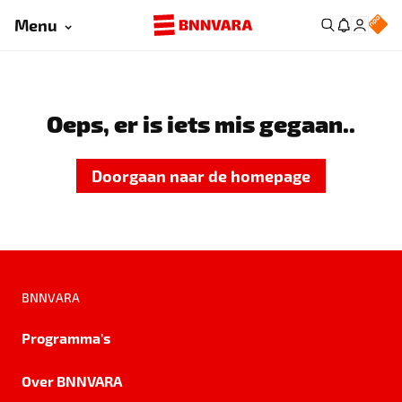
Menu
Oeps, er is iets mis gegaan..
Doorgaan naar de homepage
BNNVARA
Programma's
Over BNNVARA