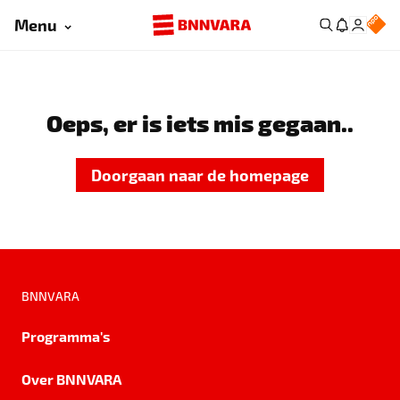
Menu
Oeps, er is iets mis gegaan..
Doorgaan naar de homepage
BNNVARA
Programma's
Over BNNVARA