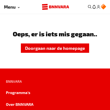
Menu
Oeps, er is iets mis gegaan..
Doorgaan naar de homepage
BNNVARA
Programma's
Over BNNVARA