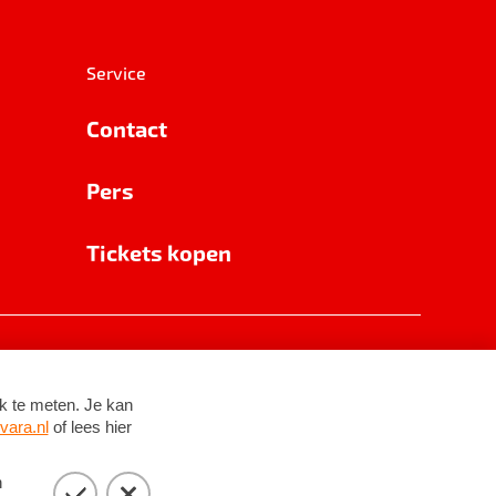
Service
Contact
Pers
Tickets kopen
RSIN 8531 62 402