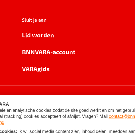
Sluit je aan
Lid worden
BNNVARA-account
VARAgids
voorwaarden
©
2026
BNNVARA