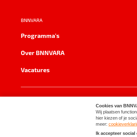
BNNVARA
Programma's
Over BNNVARA
Vacatures
Privacy
Cookie-instellingen
Algemene 