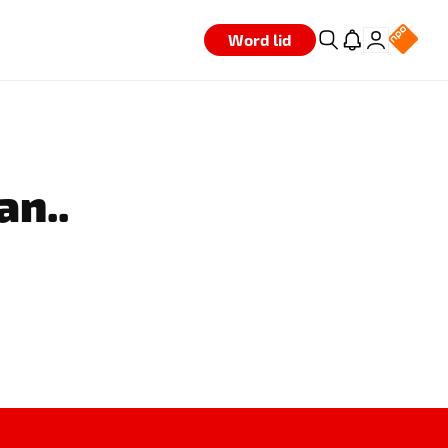
Word lid
an..