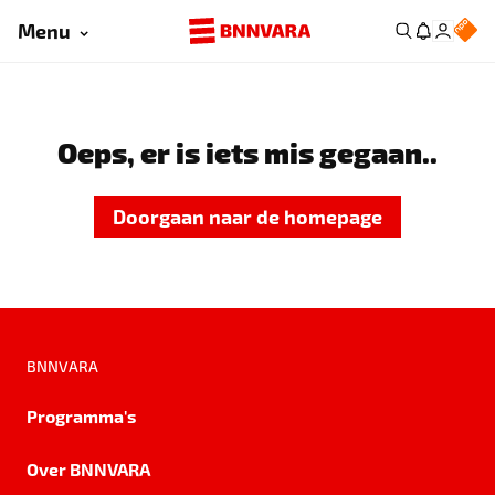
Menu
Oeps, er is iets mis gegaan..
Doorgaan naar de homepage
BNNVARA
Programma's
Over BNNVARA