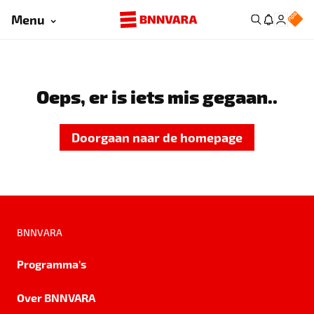
Menu
Oeps, er is iets mis gegaan..
Doorgaan naar de homepage
BNNVARA
Programma's
Over BNNVARA