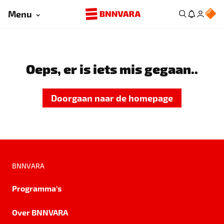
Menu
Oeps, er is iets mis gegaan..
Doorgaan naar de homepage
BNNVARA
Programma's
Over BNNVARA