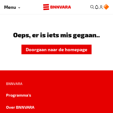
Menu
Oeps, er is iets mis gegaan..
Doorgaan naar de homepage
BNNVARA
Programma's
Over BNNVARA