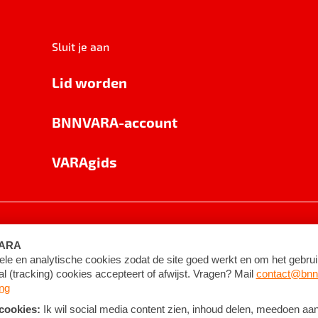
Sluit je aan
Lid worden
BNNVARA-account
VARAgids
voorwaarden
©
2026
BNNVARA