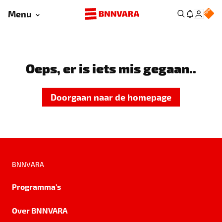
Menu
Oeps, er is iets mis gegaan..
Doorgaan naar de homepage
BNNVARA
Programma's
Over BNNVARA