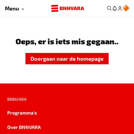
Menu
Oeps, er is iets mis gegaan..
Doorgaan naar de homepage
BNNVARA
Programma's
Over BNNVARA