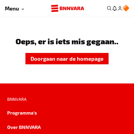
Menu
Oeps, er is iets mis gegaan..
Doorgaan naar de homepage
BNNVARA
Programma's
Over BNNVARA