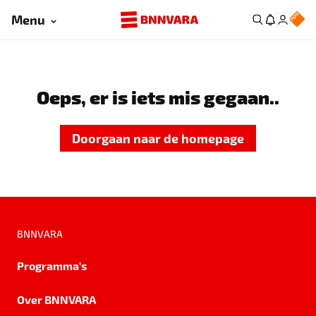
Menu
Oeps, er is iets mis gegaan..
Doorgaan naar de homepage
BNNVARA
Programma's
Over BNNVARA