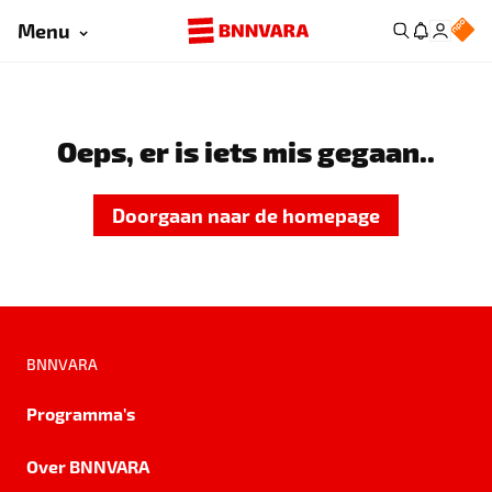
Menu
Oeps, er is iets mis gegaan..
Doorgaan naar de homepage
BNNVARA
Programma's
Over BNNVARA