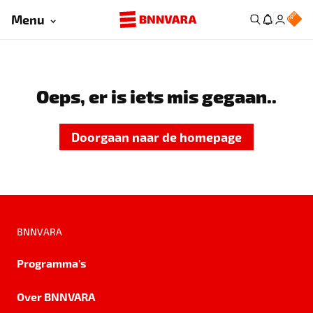
Menu
Oeps, er is iets mis gegaan..
Doorgaan naar de homepage
BNNVARA
Programma's
Over BNNVARA