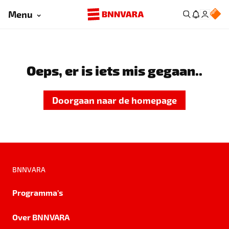
Menu
Oeps, er is iets mis gegaan..
Doorgaan naar de homepage
BNNVARA
Programma's
Over BNNVARA