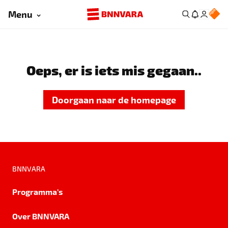
Menu
Oeps, er is iets mis gegaan..
Doorgaan naar de homepage
BNNVARA
Programma's
Over BNNVARA