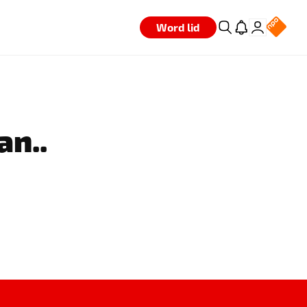
Word lid
an..