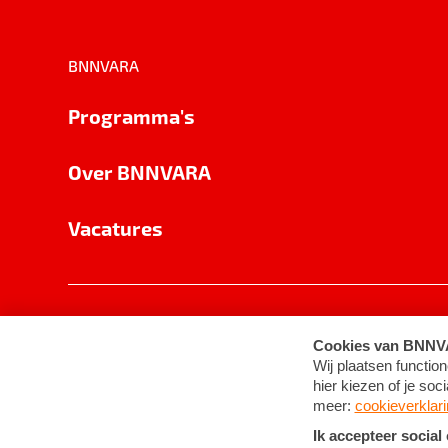
BNNVARA
Programma's
Over BNNVARA
Vacatures
Privacy
Cookie-instellingen
Algemene 