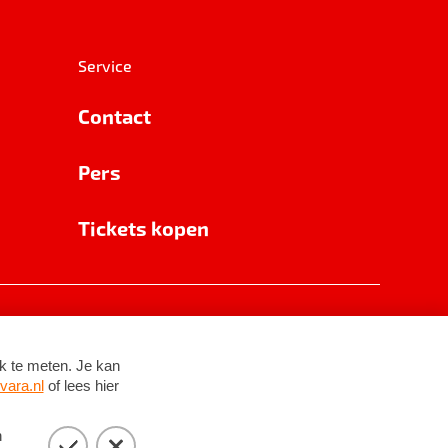
Service
Contact
Pers
Tickets kopen
RSIN 8531 62 402