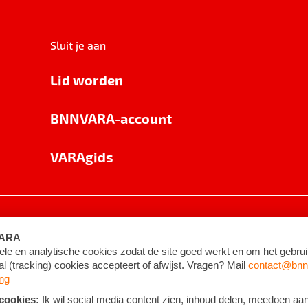
Sluit je aan
Lid worden
BNNVARA-account
VARAgids
voorwaarden
©
2026
BNNVARA