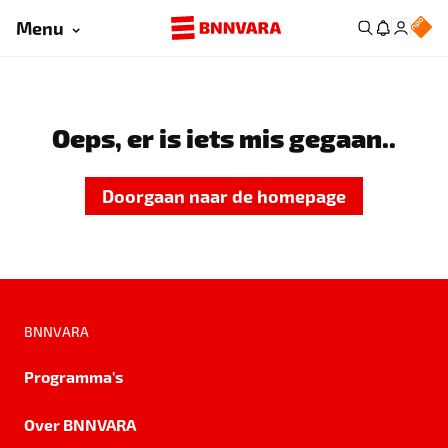
Menu
Oeps, er is iets mis gegaan..
Doorgaan naar de homepage
BNNVARA
Programma's
Over BNNVARA