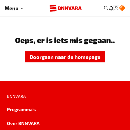
Menu
Oeps, er is iets mis gegaan..
Doorgaan naar de homepage
BNNVARA
Programma's
Over BNNVARA