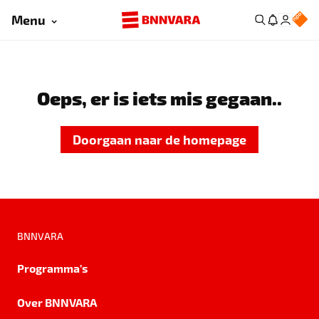
Menu
Oeps, er is iets mis gegaan..
Doorgaan naar de homepage
BNNVARA
Programma's
Over BNNVARA