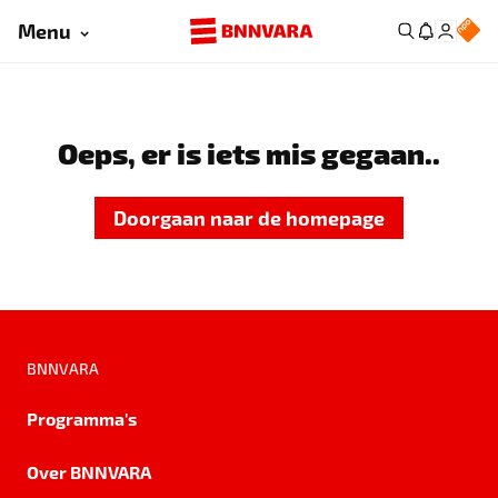
Menu
Oeps, er is iets mis gegaan..
Doorgaan naar de homepage
BNNVARA
Programma's
Over BNNVARA